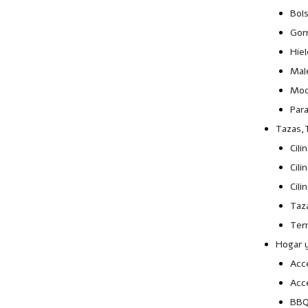
Bol
Gor
Hie
Mal
Moc
Par
Tazas,T
Cili
Cili
Cili
Taz
Ter
Hogar y
Acc
Acc
BB