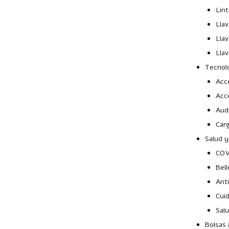
Lin
Lla
Lla
Llav
Tecnol
Acce
Acc
Aud
Car
Salud y
COV
Bell
Ant
Cui
Sal
Bolsas 