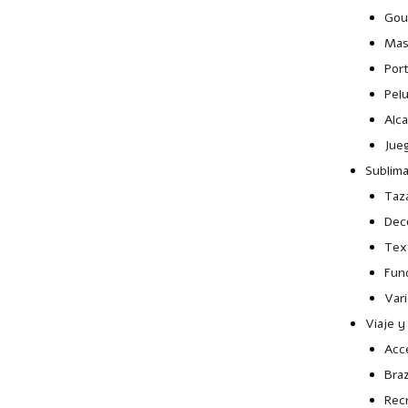
Gou
Mas
Por
Pel
Alca
Jue
Sublim
Taz
Dec
Text
Fun
Var
Viaje y
Acce
Bra
Rec