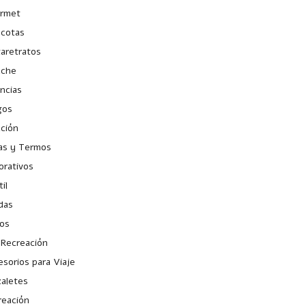
rmet
cotas
taretratos
uche
ncias
gos
ación
as y Termos
orativos
il
das
ios
 Recreación
sorios para Viaje
zaletes
reación