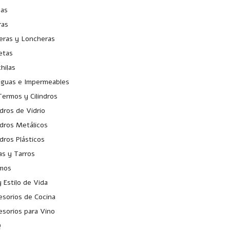
sas
ras
leras y Loncheras
etas
hilas
aguas e Impermeables
ermos y Cilindros
ndros de Vidrio
ndros Metálicos
ndros Plásticos
as y Tarros
mos
 Estilo de Vida
esorios de Cocina
esorios para Vino
Q