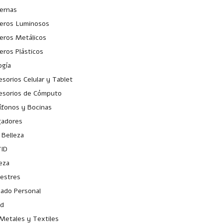
ternas
veros Luminosos
veros Metálicos
eros Plásticos
ogía
sorios Celular y Tablet
esorios de Cómputo
ífonos y Bocinas
gadores
 Belleza
ID
eza
iestres
dado Personal
ud
Metales y Textiles