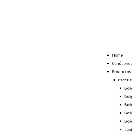
Lun – Vie: 10:00 –
19:00 hrs
Home
Conóceno
Productos
Escritu
Bolí
Bolí
Bolí
Bolí
Bolí
Láp