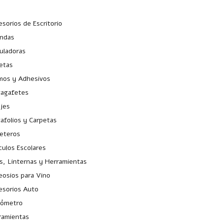
sorios de Escritorio
ndas
uladoras
etas
os y Adhesivos
tagafetes
ojes
afolios y Carpetas
jeteros
culos Escolares
s, Linternas y Herramientas
eosios para Vino
esorios Auto
xómetro
ramientas