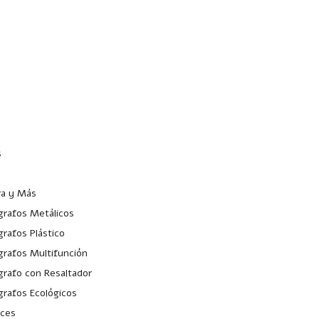
jennifer@intercreacio
(55
n.mx
s
ra y Más
grafos Metálicos
grafos Plástico
grafos Multifunción
grafo con Resaltador
grafos Ecológicos
ices