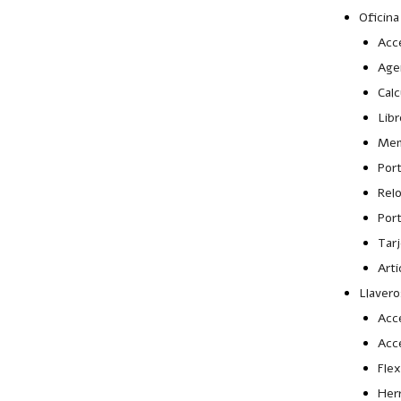
Oficina
Acce
Age
Calc
Libr
Mem
Por
Rel
Port
Tar
Arti
Llavero
Acc
Acc
Fle
Her