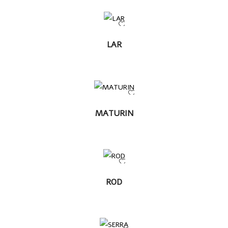
LEER
LAR
MÁS
LEER MÁS
MATURIN
LEER
ROD
MÁS