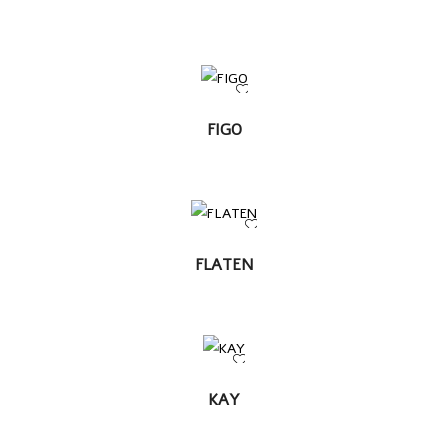
LEER
FIGO
MÁS
LEER
FLATEN
MÁS
LEER
KAY
MÁS