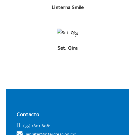
LEER MÁS
Linterna Smile
LEER
Set. Qira
MÁS
Contacto
(55) 1801 8081
jennifer@intercreacion.mx