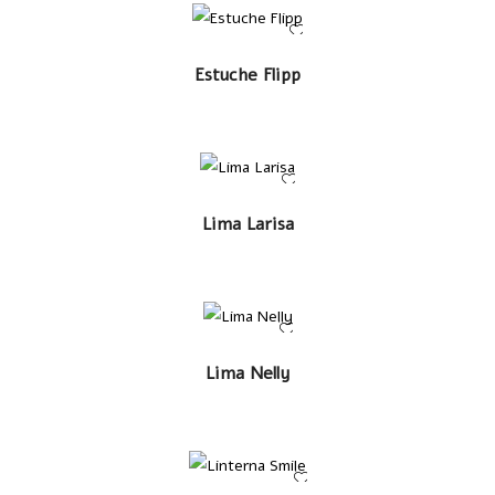
LEER MÁS
Estuche Flipp
LEER MÁS
Lima Larisa
LEER MÁS
Lima Nelly