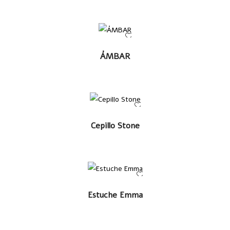
LEER
ÁMBAR
MÁS
LEER MÁS
Cepillo Stone
LEER MÁS
Estuche Emma