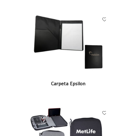
LEER MÁS
Carpeta Epsilon