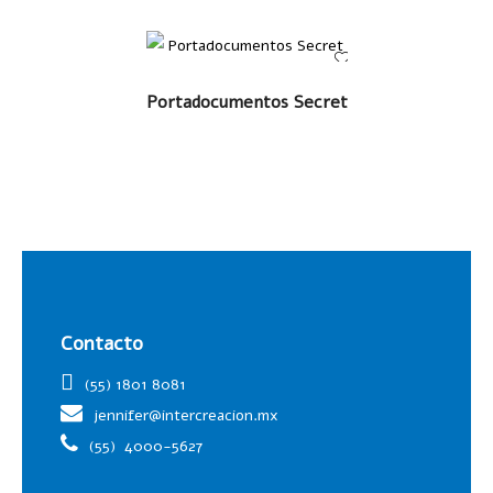
LEER MÁS
Portadocumentos Secret
Contacto
(55) 1801 8081
jennifer@intercreacion.mx
(55)
4000-5627