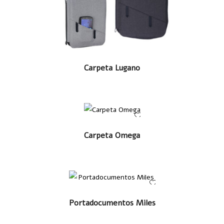
LEER MÁS
Carpeta Lugano
LEER MÁS
Carpeta Omega
LEER MÁS
Portadocumentos Miles