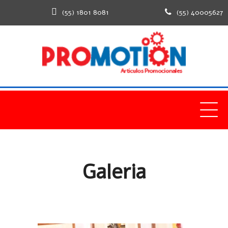
(55) 1801 8081
(55) 40005627
Home
Galeria
Galeria