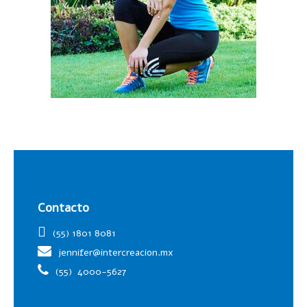
Contacto
(55) 1801 8081
jennifer@intercreacion.mx
(55)
4000-5627