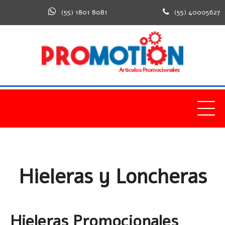
(55) 1801 8081
(55) 40005627
Home
Productos
Bolsas Metales y Textiles
Hieleras
y Loncheras
Hieleras y Loncheras
Hieleras Promocionales