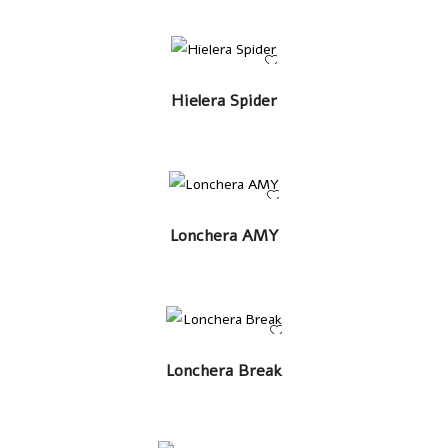
LEER MÁS
Hielera Spider
LEER MÁS
Lonchera AMY
LEER MÁS
Lonchera Break