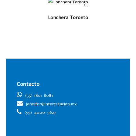
LEER MÁS
Lonchera Toronto
Contacto
(55) 1801 8081
jennifer@intercreacion.mx
(55)
4000-5627