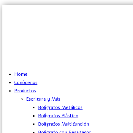
Lun – Vie: 10:00 – 19:00 hrs
Home
Conócenos
Productos
Escritura y Más
Bolígrafos Metálicos
Bolígrafos Plástico
Bolígrafos Multifunción
Bolígrafo con Resaltador