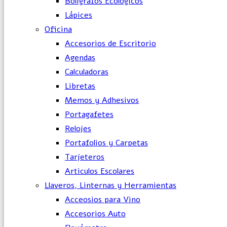
Bolígrafos Ecológicos
Lápices
Oficina
Accesorios de Escritorio
Agendas
Calculadoras
Libretas
Memos y Adhesivos
Portagafetes
Relojes
Portafolios y Carpetas
Tarjeteros
Articulos Escolares
Llaveros, Linternas y Herramientas
Acceosios para Vino
Accesorios Auto