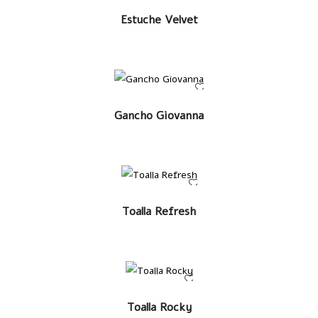
LEER MÁS
Estuche Velvet
LEER MÁS
Gancho Giovanna
LEER MÁS
Toalla Refresh
LEER MÁS
Toalla Rocky