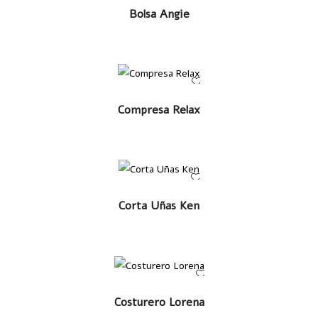
LEER MÁS
Bolsa Angie
LEER MÁS
Compresa Relax
LEER MÁS
Corta Uñas Ken
LEER MÁS
Costurero Lorena