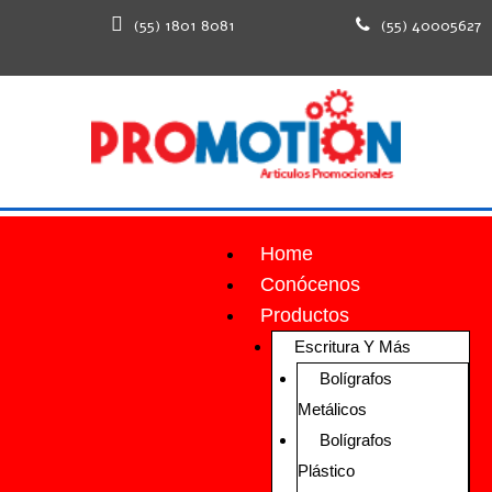
(55) 1801 8081
(55) 40005627
Home
Conócenos
Productos
Escritura Y Más
Bolígrafos
Metálicos
Bolígrafos
Plástico