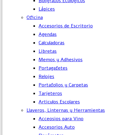
Bolígrafos Ecológicos
Lápices
Oficina
Accesorios de Escritorio
Agendas
Calculadoras
Libretas
Memos y Adhesivos
Portagafetes
Relojes
Portafolios y Carpetas
Tarjeteros
Articulos Escolares
Llaveros, Linternas y Herramientas
Acceosios para Vino
Accesorios Auto