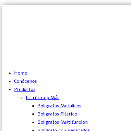
Lun – Vie: 10:00 – 19:00 hrs
Home
Conócenos
Productos
Escritura y Más
Bolígrafos Metálicos
Bolígrafos Plástico
Bolígrafos Multifunción
Bolígrafo con Resaltador