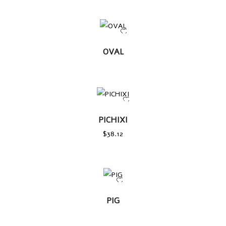
LEER
OVAL
MÁS
AÑADIR
AL
PICHIXI
CARRITO
$
38.12
LEER
PIG
MÁS