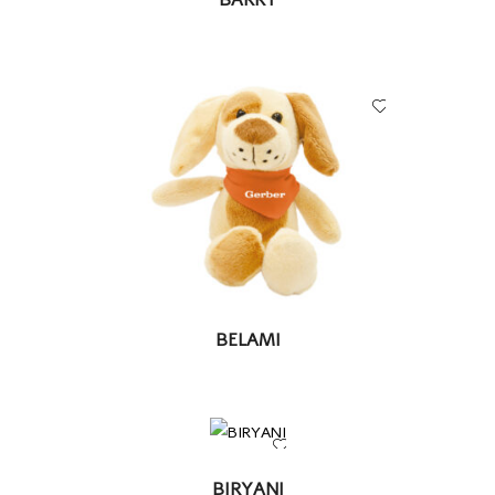
BARRY
LEER MÁS
BELAMI
LEER
BIRYANI