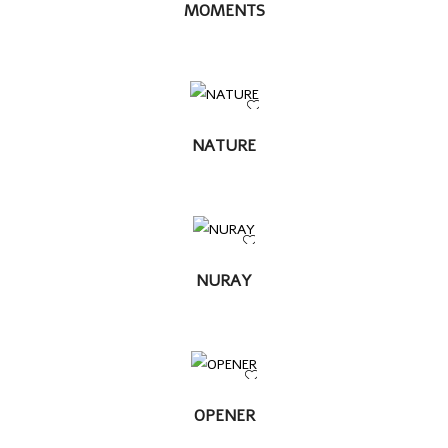
LEER MÁS
MOMENTS
LEER
NATURE
MÁS
LEER
NURAY
MÁS
LEER
OPENER
MÁS