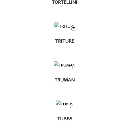
LEER MÁS
TORTELLINI
LEER
TRITURE
MÁS
LEER MÁS
TRUMAN
LEER
TUBBS
MÁS