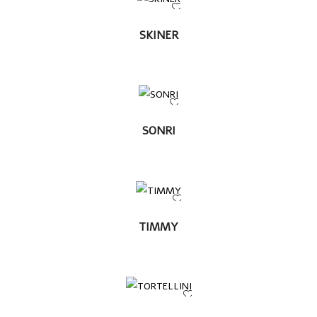
LEER
SKINER
MÁS
LEER
SONRI
MÁS
LEER
TIMMY
MÁS