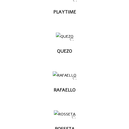
LEER MÁS
PLAYTIME
LEER
QUEZO
MÁS
LEER MÁS
RAFAELLO
LEER MÁS
ROSSETA