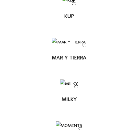
LEER
KUP
MÁS
LEER MÁS
MAR Y TIERRA
LEER
MILKY
MÁS