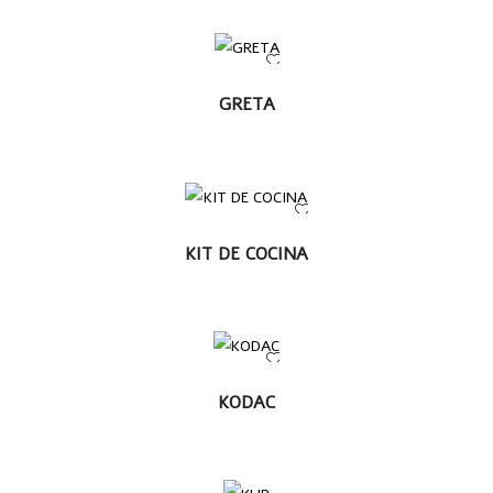
LEER
GRETA
MÁS
LEER MÁS
KIT DE COCINA
LEER
KODAC
MÁS