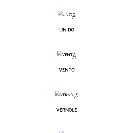
LEER
UNIDO
MÁS
LEER
VENTO
MÁS
LEER MÁS
VERNOLE