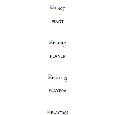
LEER
PINOT
MÁS
LEER
PLANER
MÁS
LEER MÁS
PLAYERA