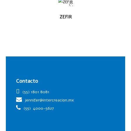
LEER
ZEFIR
MÁS
Contacto
(55) 1801 8081
jennifer@intercreacion.mx
(55)
4000-5627