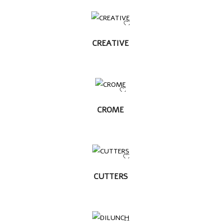
LEER MÁS
CREATIVE
LEER
CROME
MÁS
LEER MÁS
CUTTERS