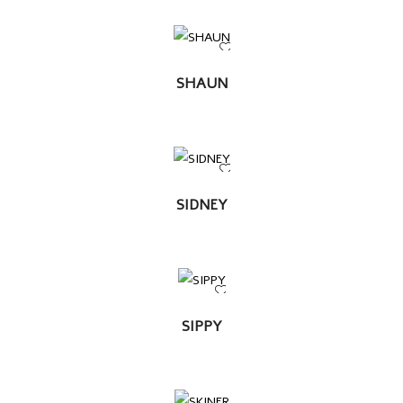
LEER
SHAUN
MÁS
LEER
SIDNEY
MÁS
LEER
SIPPY
MÁS