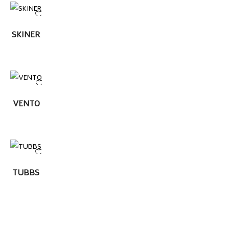
LEER
SKINER
MÁS
LEER
VENTO
MÁS
LEER
TUBBS
MÁS