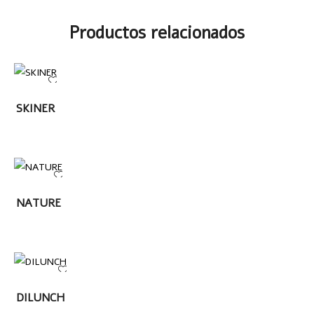
Productos relacionados
LEER
SKINER
MÁS
LEER
NATURE
MÁS
LEER MÁS
DILUNCH