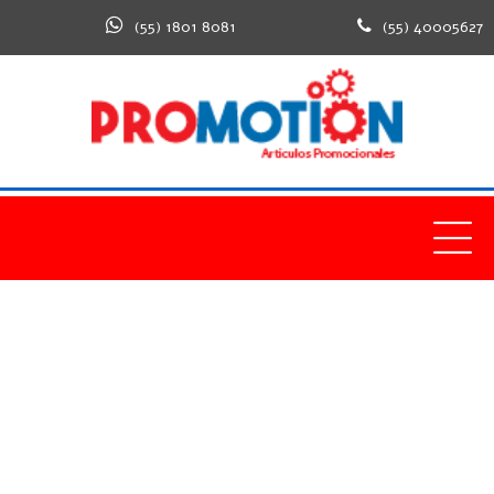
(55) 1801 8081
(55) 40005627