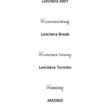
Lonchera AMY
LEER MÁS
Lonchera Break
LEER MÁS
Lonchera Toronto
LEER
MADRID
MÁS