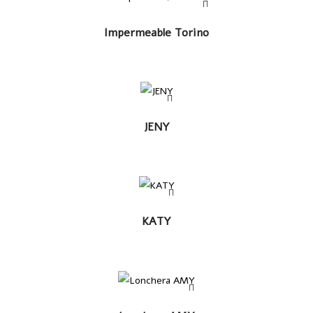
LEER MÁS
Impermeable Torino
LEER
JENY
MÁS
LEER
KATY
MÁS
LEER MÁS