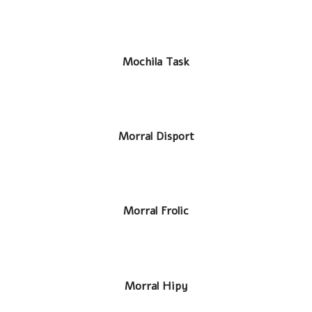
LEER MÁS
Mochila Sombra
LEER MÁS
Mochila Task
LEER MÁS
Morral Disport
LEER MÁS
Morral Frolic