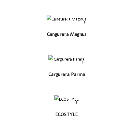
LEER MÁS
Cangurera Magnus
LEER MÁS
Cargurera Parma
LEER MÁS
ECOSTYLE