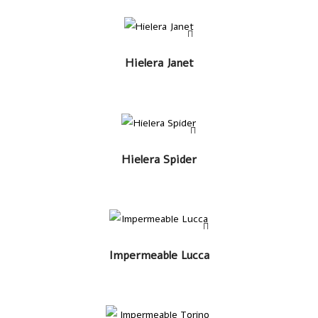
LEER MÁS
Hielera Janet
LEER MÁS
Hielera Spider
LEER MÁS
Impermeable Lucca