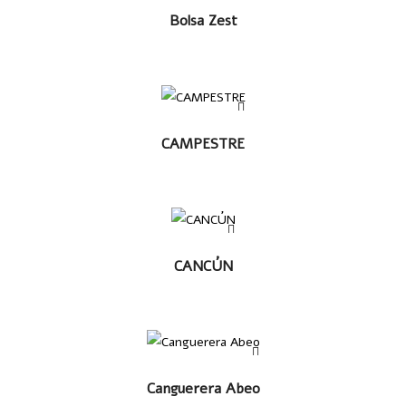
LEER MÁS
Bolsa Zest
LEER MÁS
CAMPESTRE
LEER
CANCÚN
MÁS
LEER MÁS
Canguerera Abeo