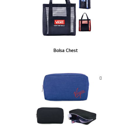
LEER MÁS
Bolsa Chest