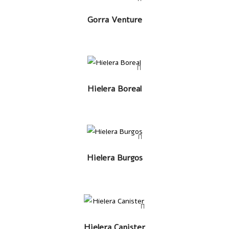
LEER MÁS
Gorra Venture
LEER MÁS
Hielera Boreal
LEER MÁS
Hielera Burgos
LEER MÁS
Hielera Canister