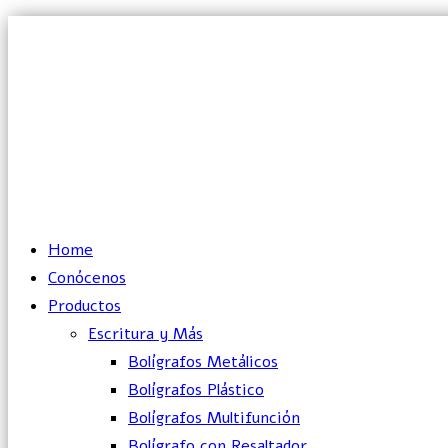
Lun – Vie: 10:00 – 19:00 hrs
Home
Conócenos
Productos
Escritura y Más
Bolígrafos Metálicos
Bolígrafos Plástico
Bolígrafos Multifunción
Bolígrafo con Resaltador