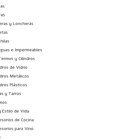
sas
ras
leras y Loncheras
etas
hilas
aguas e Impermeables
ermos y Cilindros
ndros de Vidrio
ndros Metálicos
ndros Plásticos
as y Tarros
mos
 Estilo de Vida
esorios de Cocina
esorios para Vino
Q