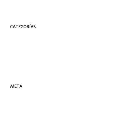
mayo 2020
septiembre 2018
CATEGORÍAS
Fashion
Healthy
Other
Photography
Sin categoría
META
Acceder
Feed de entradas
Feed de comentarios