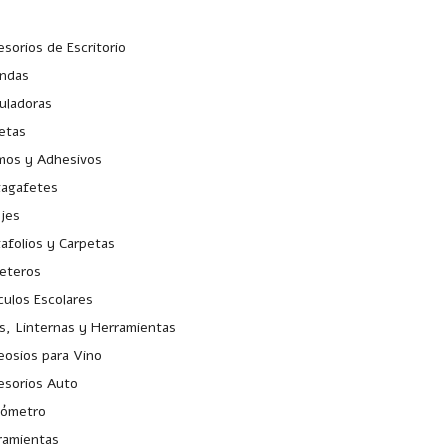
sorios de Escritorio
ndas
uladoras
etas
os y Adhesivos
tagafetes
ojes
afolios y Carpetas
jeteros
culos Escolares
s, Linternas y Herramientas
eosios para Vino
esorios Auto
xómetro
ramientas