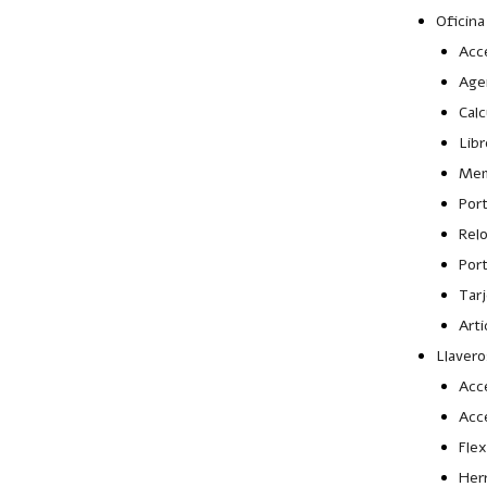
Oficina
Acce
Age
Calc
Libr
Mem
Por
Rel
Port
Tar
Arti
Llavero
Acc
Acc
Fle
Her