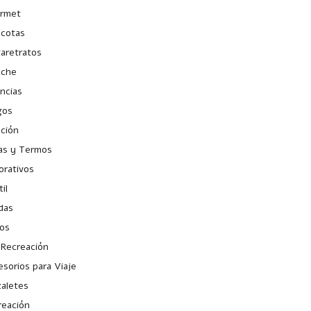
rmet
cotas
taretratos
uche
ncias
gos
ación
as y Termos
orativos
il
das
ios
 Recreación
sorios para Viaje
zaletes
reación