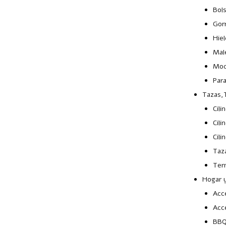
Bol
Gor
Hie
Mal
Moc
Par
Tazas,T
Cili
Cili
Cili
Taz
Ter
Hogar y
Acc
Acc
BB