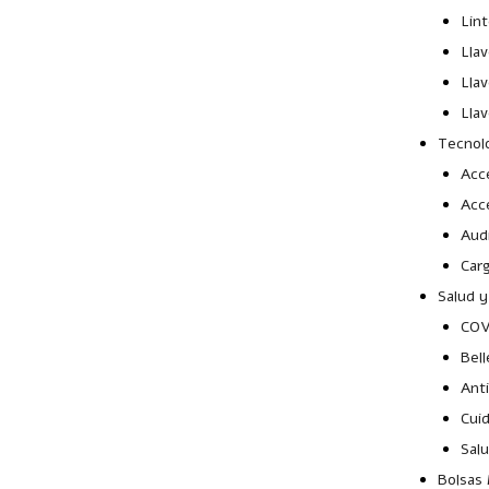
Lin
Lla
Lla
Llav
Tecnol
Acce
Acc
Aud
Car
Salud y
COV
Bell
Ant
Cui
Sal
Bolsas 