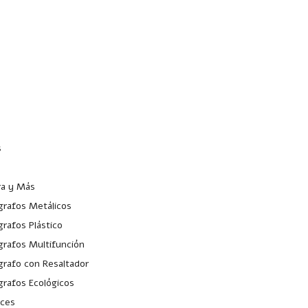
jennifer@intercreacio
(55
n.mx
s
ra y Más
grafos Metálicos
grafos Plástico
grafos Multifunción
grafo con Resaltador
grafos Ecológicos
ices