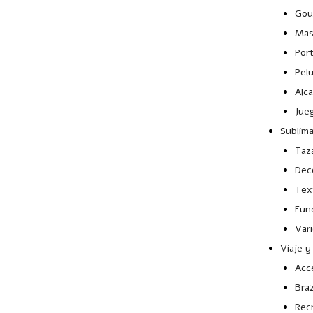
Gou
Mas
Por
Pel
Alca
Jue
Sublim
Taz
Dec
Text
Fun
Var
Viaje y
Acce
Bra
Rec