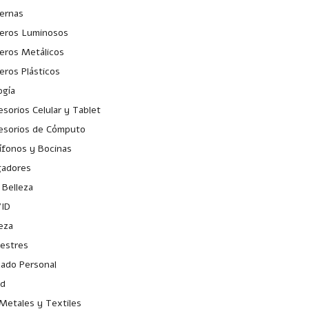
ternas
veros Luminosos
veros Metálicos
eros Plásticos
ogía
sorios Celular y Tablet
esorios de Cómputo
ífonos y Bocinas
gadores
 Belleza
ID
eza
iestres
dado Personal
ud
Metales y Textiles