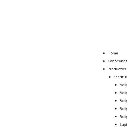
Lun – Vie: 10:00 –
19:00 hrs
Home
Conóceno
Productos
Escritu
Bolí
Bolí
Bolí
Bolí
Bolí
Láp