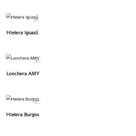
LEER MÁS
Hielera Iguazú
LEER MÁS
Lonchera AMY
LEER MÁS
Hielera Burgos