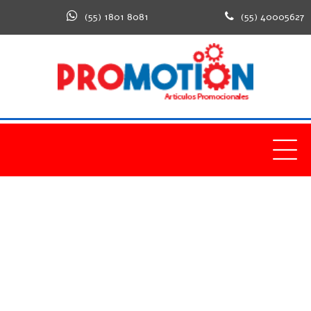
(55) 1801 8081
(55) 40005627