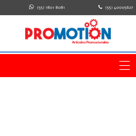
(55) 1801 8081
(55) 40005627