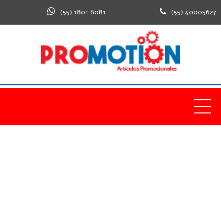
(55) 1801 8081
(55) 40005627