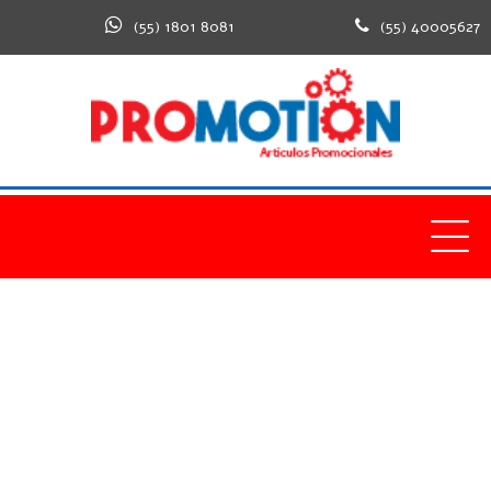
(55) 1801 8081
(55) 40005627