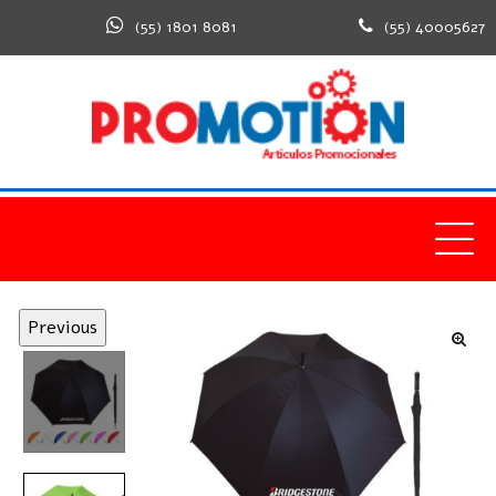
(55) 1801 8081
(55) 40005627
Previous