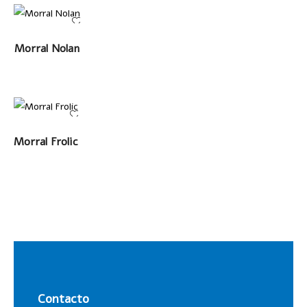
LEER MÁS
Morral Nolan
LEER MÁS
Morral Frolic
Contacto