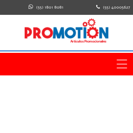
(55) 1801 8081
(55) 40005627