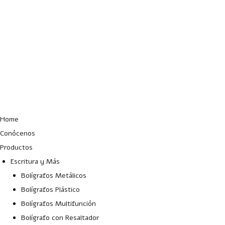
Lun – Vie: 10:00 – 19:00 hrs
Home
Conócenos
Productos
Escritura y Más
Bolígrafos Metálicos
Bolígrafos Plástico
Bolígrafos Multifunción
Bolígrafo con Resaltador