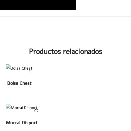
Productos relacionados
LEER MÁS
Bolsa Chest
LEER MÁS
Morral Disport