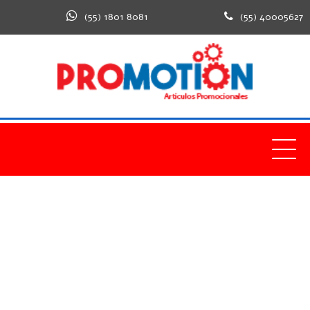
(55) 1801 8081
(55) 40005627