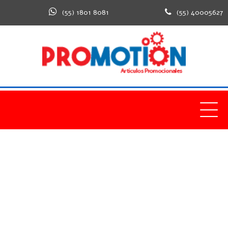
(55) 1801 8081
(55) 40005627