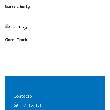
LEER MÁS
Gorra Liberty
LEER MÁS
Gorra Truck
Contacto
(55) 1801 8081