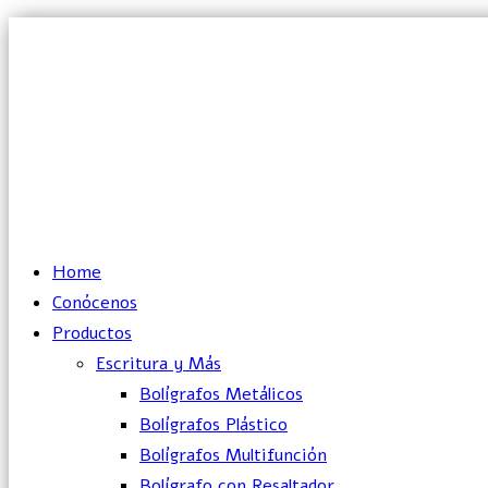
Lun – Vie: 10:00 – 19:00 hrs
Home
Conócenos
Productos
Escritura y Más
Bolígrafos Metálicos
Bolígrafos Plástico
Bolígrafos Multifunción
Bolígrafo con Resaltador