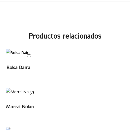
Productos relacionados
LEER MÁS
Bolsa Daira
LEER MÁS
Morral Nolan