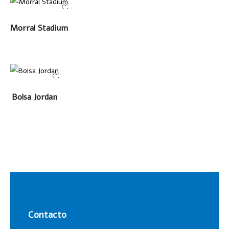
LEER MÁS
Morral Stadium
LEER MÁS
Bolsa Jordan
Contacto