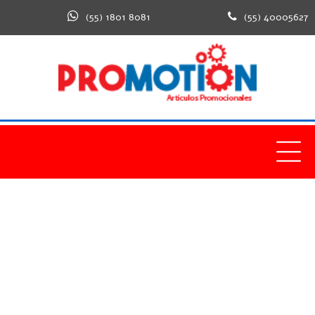
(55) 1801 8081
(55) 40005627