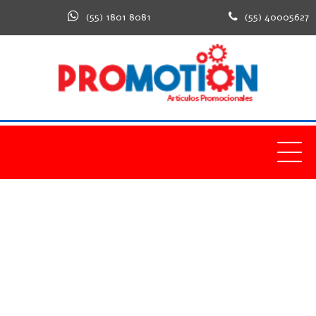
(55) 1801 8081
(55) 40005627