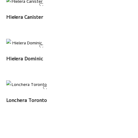
LEER MÁS
Hielera Canister
LEER MÁS
Hielera Dominic
LEER MÁS
Lonchera Toronto