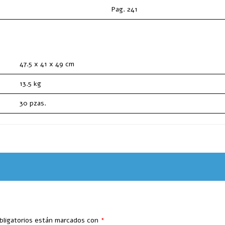
Pag. 241
47.5 x 41 x 49 cm
13.5 kg
30 pzas.
bligatorios están marcados con
*