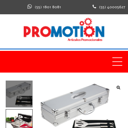
(55) 1801 8081
(55) 40005627