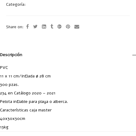
Categoría:
Juegos
Share on:
Descripción
PVC
11 x 11 cm/Inflada ø 28 cm
300 pzas.
234 en Catálogo 2020 – 2021
Pelota inflable para playa o alberca.
Características caja master
40x30x30cm
13kg