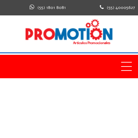
(55) 1801 8081
(55) 40005627