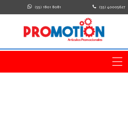
(55) 1801 8081
(55) 40005627