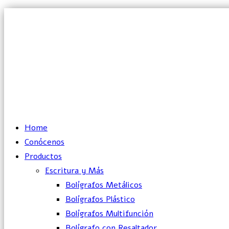
Lun – Vie: 10:00 – 19:00 hrs
Home
Conócenos
Productos
Escritura y Más
Bolígrafos Metálicos
Bolígrafos Plástico
Bolígrafos Multifunción
Bolígrafo con Resaltador