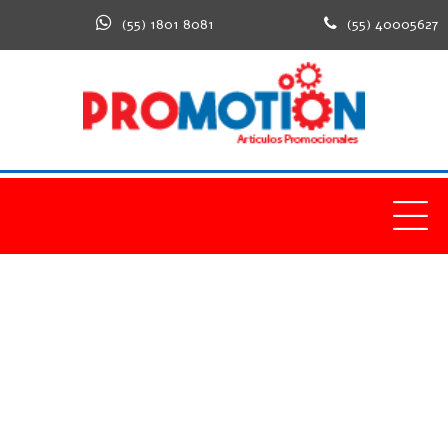
(55) 1801 8081
(55) 40005627