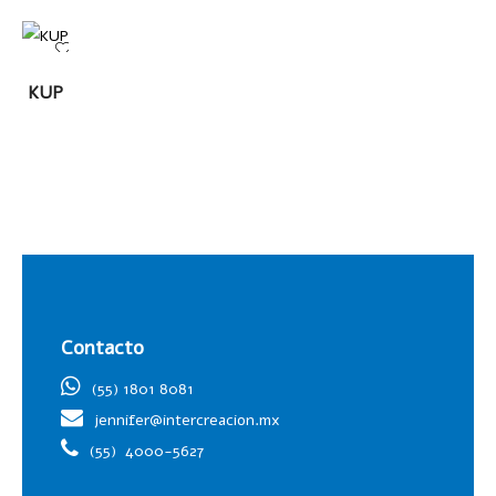
LEER
KUP
MÁS
Contacto
(55) 1801 8081
jennifer@intercreacion.mx
(55)
4000-5627