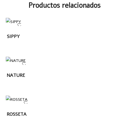
Productos relacionados
LEER
SIPPY
MÁS
LEER
NATURE
MÁS
LEER MÁS
ROSSETA