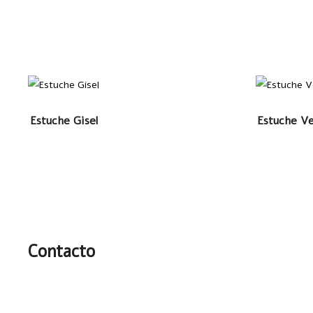
LEER MÁS
LEER M
Estuche Gisel
Estuche Ve
Contacto
(55) 1801 8081
jennifer@intercreacion.mx