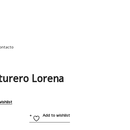
jennifer@intercreacion.mx
(55) 1801 8081
(55) 40005627
ontacto
turero Lorena
ishlist
Add to wishlist