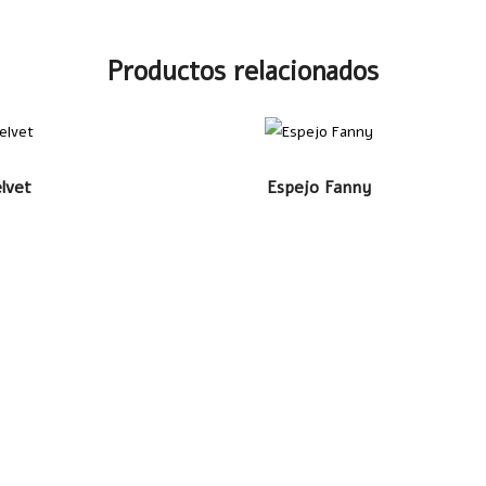
Productos relacionados
ÁS
LEER MÁS
lvet
Espejo Fanny