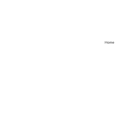
Lun – Vie: 10:00 – 19:00 hrs
Home