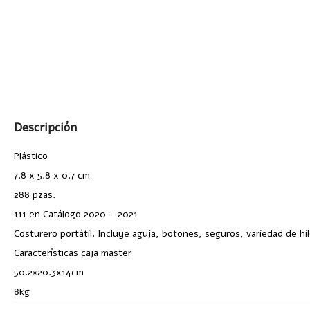
Descripción
Plástico
7.8 x 5.8 x 0.7 cm
288 pzas.
111 en Catálogo 2020 – 2021
Costurero portátil. Incluye aguja, botones, seguros, variedad de hilo
Características caja master
50.2×20.3x14cm
8kg