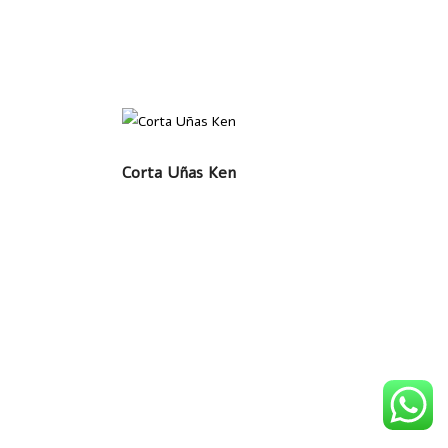
LEER MÁS
Corta Uñas Ken