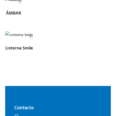
LEER
ÁMBAR
MÁS
LEER MÁS
Linterna Smile
Contacto