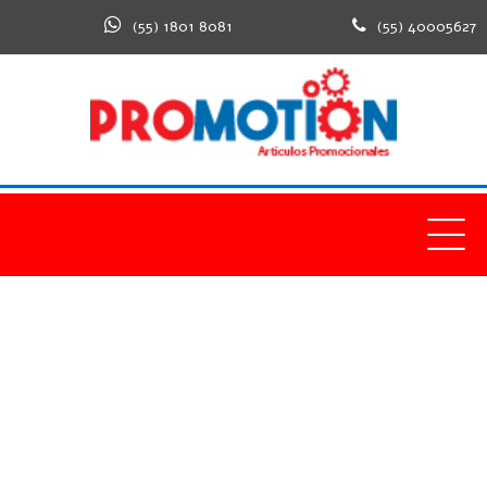
(55) 1801 8081
(55) 40005627