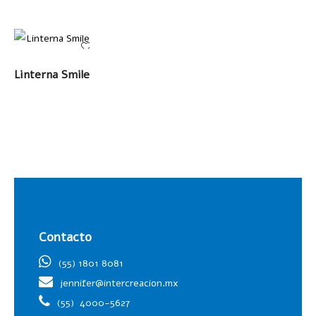
LEER MÁS
Linterna Smile
Contacto
(55) 1801 8081
jennifer@intercreacion.mx
(55)
4000-5627