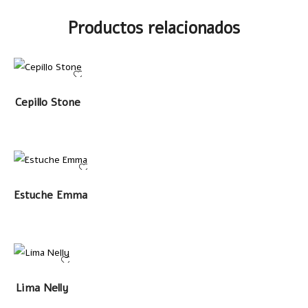
Productos relacionados
LEER MÁS
Cepillo Stone
LEER MÁS
Estuche Emma
LEER MÁS
Lima Nelly