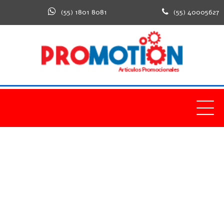
(55) 1801 8081
(55) 40005627