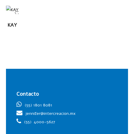
LEER
KAY
MÁS
Contacto
(55) 1801 8081
jennifer@intercreacion.mx
(55)
4000-5627