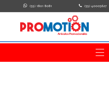
(55) 1801 8081
(55) 40005627