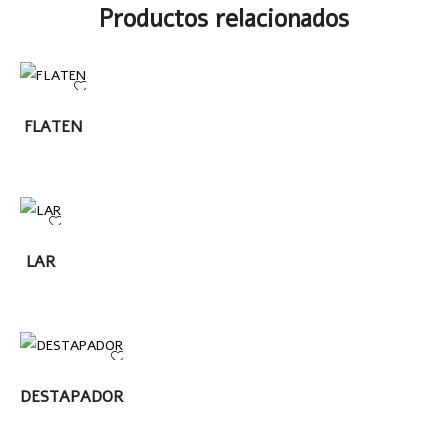
Productos relacionados
LEER
FLATEN
MÁS
LEER
LAR
MÁS
LEER MÁS
DESTAPADOR