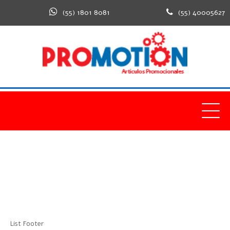
(55) 1801 8081
(55) 40005627
Home
Footer
List Footer