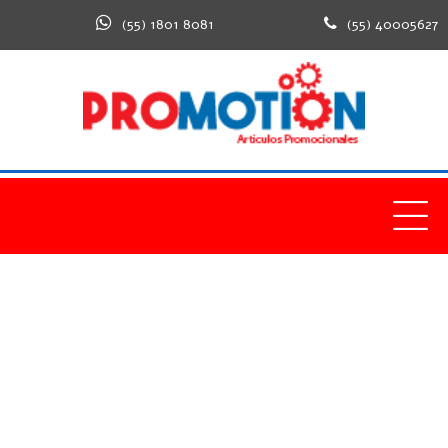
(55) 1801 8081
(55) 40005627