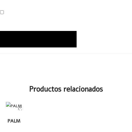
Productos relacionados
LEER
PALM
MÁS