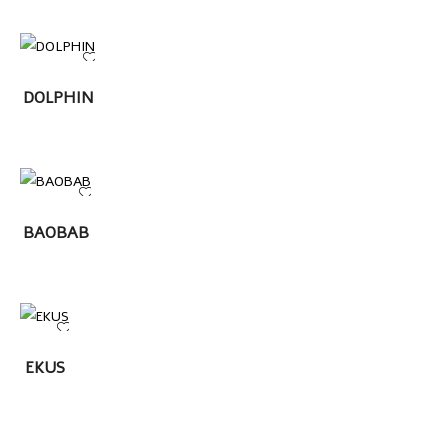
LEER MÁS
DOLPHIN
LEER
BAOBAB
MÁS
LEER
EKUS
MÁS