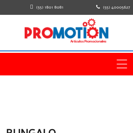
(55) 1801 8081
(55) 40005627