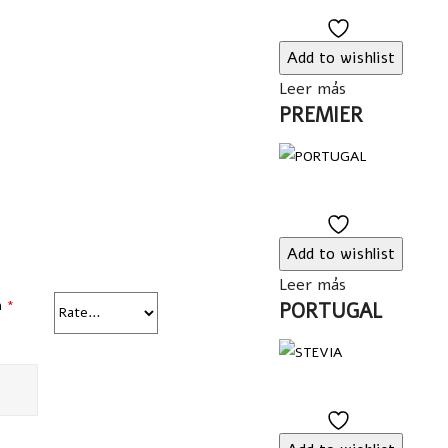
Add
to
Add to wishlist
wishlist
Leer más
PREMIER
Add
to
Add to wishlist
wishlist
Leer más
n
*
PORTUGAL
Add
to