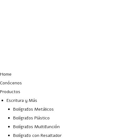
Lun – Vie: 10:00 – 19:00 hrs
Home
Conócenos
Productos
Escritura y Más
Bolígrafos Metálicos
Bolígrafos Plástico
Bolígrafos Multifunción
Bolígrafo con Resaltador