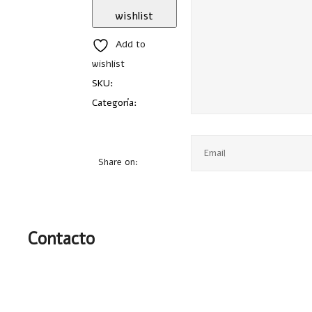
wishlist
Add to
wishlist
SKU:
A2332
Categoría:
Bolígrafos
Metálicos
Share on:
Contacto
(55) 1801 8081
jennifer@intercreacion.mx
(55)
4000-5627