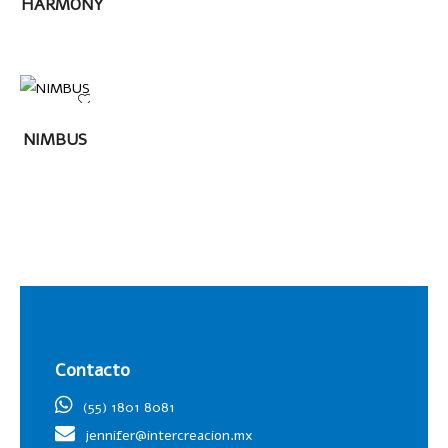
HARMONY
LEER
NIMBUS
MÁS
Contacto
(55) 1801 8081
jennifer@intercreacion.mx