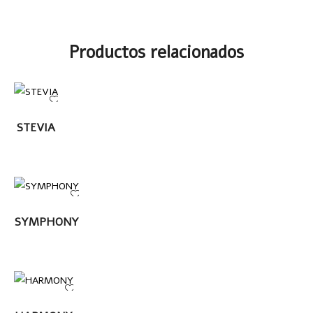
Productos relacionados
LEER
STEVIA
MÁS
LEER MÁS
SYMPHONY
LEER MÁS