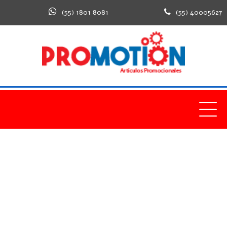
(55) 1801 8081
(55) 40005627