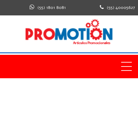
(55) 1801 8081
(55) 40005627