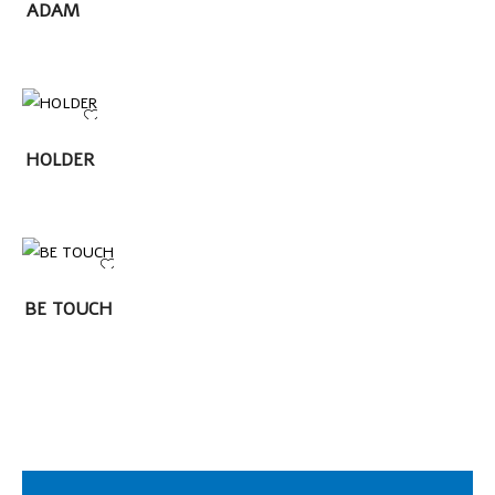
ADAM
MÁS
LEER
HOLDER
MÁS
LEER MÁS
BE TOUCH