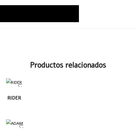
Productos relacionados
LEER
RIDER
MÁS
LEER