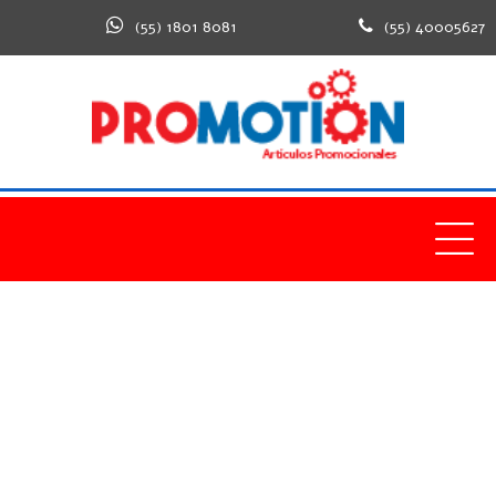
(55) 1801 8081
(55) 40005627