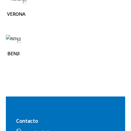
LEER
VERONA
MÁS
LEER
BENJI
MÁS
Contacto