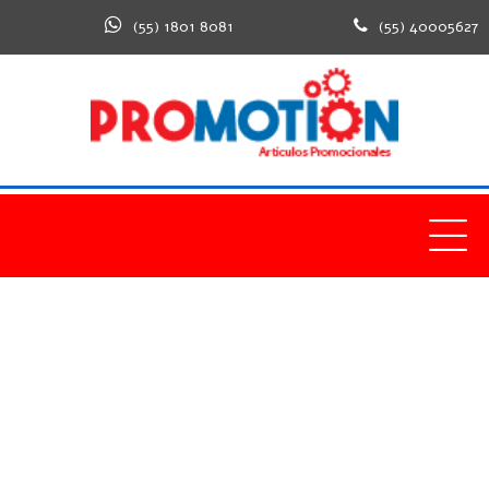
(55) 1801 8081
(55) 40005627