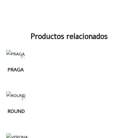
Productos relacionados
LEER
PRAGA
MÁS
LEER
ROUND
MÁS