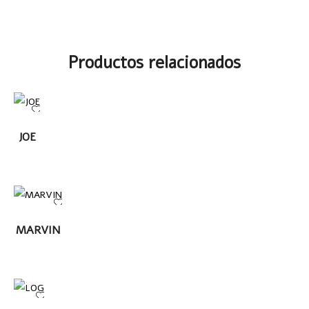
Productos relacionados
LEER
JOE
MÁS
LEER
MARVIN
MÁS