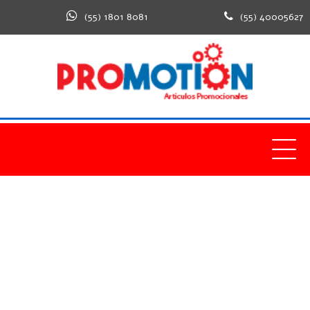
(55) 1801 8081
(55) 40005627