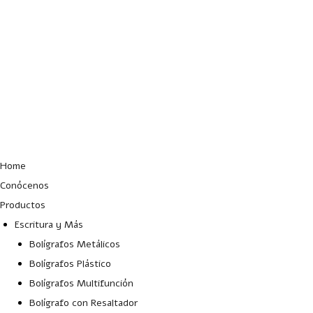
Lun – Vie: 10:00 – 19:00 hrs
Home
Conócenos
Productos
Escritura y Más
Bolígrafos Metálicos
Bolígrafos Plástico
Bolígrafos Multifunción
Bolígrafo con Resaltador