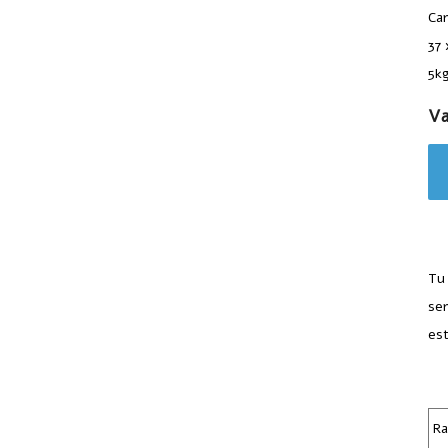
Car
37 
5k
Va
Tu 
ser
es
Yo