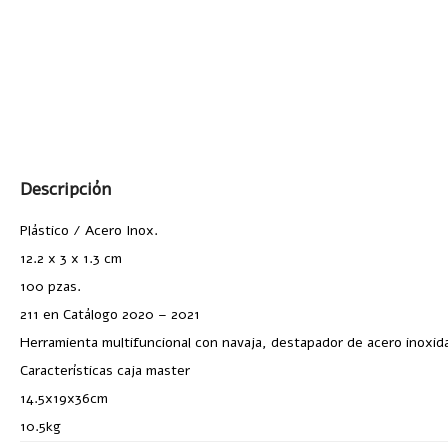
Descripción
Plástico / Acero Inox.
12.2 x 3 x 1.3 cm
100 pzas.
211 en Catálogo 2020 – 2021
Herramienta multifuncional con navaja, destapador de acero inoxid
Características caja master
14.5x19x36cm
10.5kg