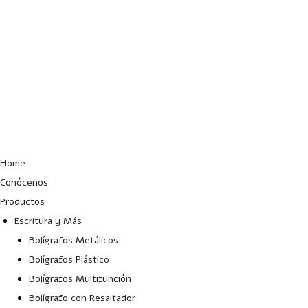
Lun – Vie: 10:00 – 19:00 hrs
Home
Conócenos
Productos
Escritura y Más
Bolígrafos Metálicos
Bolígrafos Plástico
Bolígrafos Multifunción
Bolígrafo con Resaltador