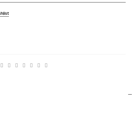
hlist
5
:
Flexómetro