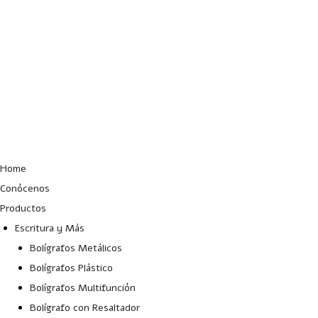
Lun – Vie: 10:00 – 19:00 hrs
Home
Conócenos
Productos
Escritura y Más
Bolígrafos Metálicos
Bolígrafos Plástico
Bolígrafos Multifunción
Bolígrafo con Resaltador