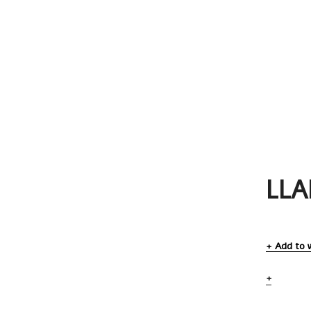
LL
Add to w